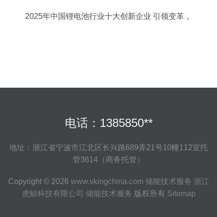
2025年中国锂电池行业十大创新企业 引领变革，
驱动未来
电话：1385850**
地址：浙江省宁波市江北区长兴路689弄21号10幢112室托
管3614（商务托管）
Copyright © 2026
www.vkingchina.com
储能技术服务
浙江
虎鲸科技有限公司
储能技术服务
版权所有
Sitemap