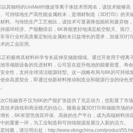
K以其独特的UniMelt®微波等离子体技术而闻名，该技术能够高
效、可持续地生产高性能金属粉末，是增材制造（3D打印）的关
原材料。与传统生产工艺相比，该技术可显著降低能耗和废弃物
支持循环经济。产能翻倍后，6K将能更好地满足航空航天、医疗
汽车等行业对高质量定制化金属粉末日益增长的需求，加速3D打
技术的工业应用。
6K正积极将其材料科学专长延伸至储能领域。通过开发用于锂离
电池等储能设备的先进材料，公司旨在提升电池的能量密度、寿
和安全性，支持全球清洁能源转型。这一战略布局与6K的可持续
展使命高度契合，即通过创新材料推动制造业和能源行业的绿色
革。
此次C轮融资不仅为6K的产能扩张提供了充足动力，也彰显了市
对其技术路线和商业模式的信心。随着金属3D打印和储能市场的
续增长，6K有望凭借其环保、高效的生产平台，成为高端材料供
链中的重要一环，为工业制造和可持续能源发展注入新的活力。
若转载，请注明出处：http://www.vkingchina.com/product/55.ht