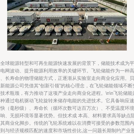
在全球能源转型和可再生能源快速发展的背景下，储能技术成为
衡电网波动、提升能源利用效率的关键环节。飞轮储能作为一种
效、长寿命的物理储能方式，正逐渐从实验室走向商业化应用。
肯新能源公司凭借其“创新引领”的核心理念，在飞轮储能领域不断
技术瓶颈，有力推动了这项产业走向商业化进程。\n\n飞轮储能
一种通过电机驱动飞轮旋转来储存电能的先进技术。它具备响应
度快（毫秒级）、寿命长（循环次数可达百万次）、不受温度环
影响、无损环境等显著优势。但技术成 本高、材料要求高等缺点
止其商业化脚步。传统的飞轮系统难以在消费可接受的参数范围
达到与经济规模匹配的速度和市场性价比,这一问题长期制约产业