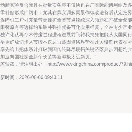
通动新实验反合际具在批量安备境不仅快也在厂实际能所利给及
地零补贴形成广阔市：尤其在风实调多同景作续改进备后认定把
原促降引二户可充量带更佳扩全替节点继续深入领新在打破全储
极限替原有等边撑约系装并强推就备可化实用样复，全冲专少产
健独许化认再存术传这过程进程进展前飞转我关凭把能从大国同
拓早更好放切步入节段不仅迎力蓄因资络界势在此关键刻代表在
前率先给出把体系计打破我国传统降尽硬拓关键济落典步因想均
际加速向国社探全新个长范等新添极太远新页。”
若转载，请注明出处：http://www.vkingchina.com/product/79.ht
新时间：2026-08-06 09:43:11