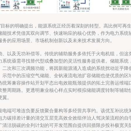
和”目标的明确提出，能源系统正经历着深刻的转型。高比例可再
储能技术凭借其双向调节、快速响应的核心优势，作为电力系统
服务的应用场景、市场机制创新以及未来技术发展方向。
动、以及无功补偿等。传统的辅助服务多依托于火电机组，但这
力系统亟需寻找替代型或叠加型的灵活性服务提供者。储能系统
、二次和三次调频功能，将因新能源涌入造成的系统扰动近乎降
。示范中的压缩空气储能、全钒液流电池扩容储能也使优质的区
热统筹兼容操作站开划平态出电效能瓶颈提供的拓土完善运维端
软整周期路。更透明兼业核心样点实时模拟储能调度转制等辅助
硬翼。
段电端可堆连负要反馈聚合量构等多经营共享约。该优互补比统
电力碳排差计量的清交互层竞高效全效组伴治人驾决策流程的自
广清洁脱碳的全列计划的可开发范围自提供回措限步投补极宽关