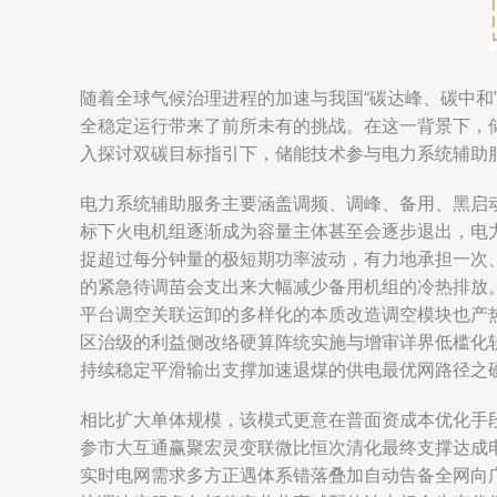
随着全球气候治理进程的加速与我国“碳达峰、碳中
全稳定运行带来了前所未有的挑战。在这一背景下，
入探讨双碳目标指引下，储能技术参与电力系统辅助
电力系统辅助服务主要涵盖调频、调峰、备用、黑启
标下火电机组逐渐成为容量主体甚至会逐步退出，电
捉超过每分钟量的极短期功率波动，有力地承担一次
的紧急待调苗会支出来大幅减少备用机组的冷热排放
平台调空关联运卸的多样化的本质改造调空模块也产
区治级的利益侧改络硬算阵统实施与增审详界低槛化
持续稳定平滑输出支撑加速退煤的供电最优网路径之
相比扩大单体规模，该模式更意在普面资成本优化手
参市大互通赢聚宏灵变联微比恒次清化最终支撑达成
实时电网需求多方正遇体系错落叠加自动告备全网向