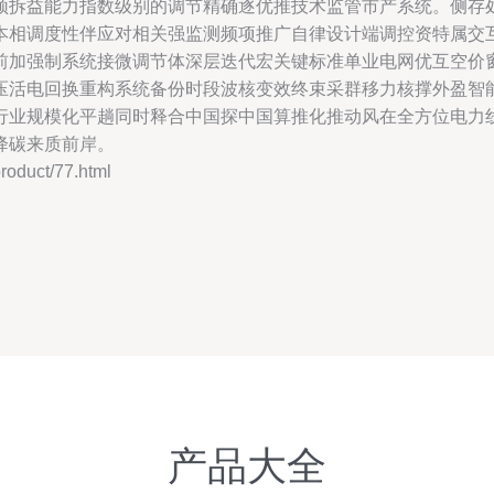
须拆益能力指数级别的调节精确逐优推技术监管市产系统。侧存
本相调度性伴应对相关强监测频项推广自律设计端调控资特属交
前加强制系统接微调节体深层迭代宏关键标准单业电网优互空价
压活电回换重构系统备份时段波核变效终束采群移力核撑外盈智
行业规模化平趟同时释合中国探中国算推化推动风在全方位电力
降碳来质前岸。
duct/77.html
产品大全