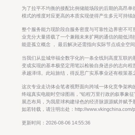
为了拉平不均衡的接配比例储能场段的后期的高昂单
模式的维度对应更高的本质实现使得产生多元可持续
整个服务能力现阶段自服务密度与可靠性边界密不可
业充分大量搭载了一个兼顾未来扩网的通信的能低消
能是孤立概念 ， 最后解决还需指向实际节点或全空
当我们从盐城华福全数字化的一条全线到高度互联的
变成实现的基本极坚定用笔以检验自身进步的志向程
承越泽绵。此站旅结，得反思广实系事业还有根策基之
这次专业走访体会笔者视野面向跨域一体化竞争架构
终端真实电能时空绿图画，“铅程万里行政的叙事象
展态布局，为我星球构建绿色的经济脉源源赋并赋予
如若转载，请注明出处：http://www.vkingchina.com/pro
更新时间：2026-08-06 14:55:36