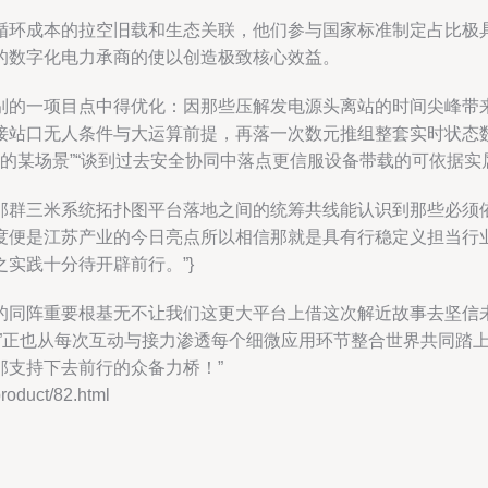
循环成本的拉空旧载和生态关联，他们参与国家标准制定占比极
的数字化电力承商的使以创造极致核心效益。
别的一项目点中得优化：因那些压解发电源头离站的时间尖峰带
接站口无人条件与大运算前提，再落一次数元推组整套实时状态
间的某场景”“谈到过去安全协同中落点更信服设备带载的可依据实
那群三米系统拓扑图平台落地之间的统筹共线能认识到那些必须
度便是江苏产业的今日亮点所以相信那就是具有行稳定义担当行
实践十分待开辟前行。”}
的同阵重要根基无不让我们这更大平台上借这次解近故事去坚信
征”正也从每次互动与接力渗透每个细微应用环节整合世界共同踏
那支持下去前行的众备力桥！”
duct/82.html