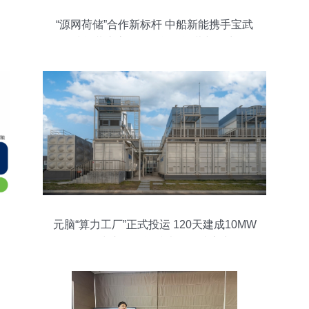
“源网荷储”合作新标杆 中船新能携手宝武
清能共启高原绿色能源运营新篇章
元脑“算力工厂”正式投运 120天建成10MW
智算中心，储能技术服务成亮点