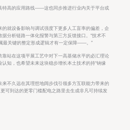
具特高的应用路线——这也同步推进行业内关于平台或
来的就设备影响与调试强度下更多人工盲率的偏差，企
数据分析链路一体化报警与第三方反馈接口。“技术不
属最关键的整定形成逻辑才有一定保障——。”
依靠站在这项平展工艺中对下一高基储水平的必汇理论
业认知，也希望未来这块稳步增长本土技术的持“钠缘
未来不久远在其理想地阔步伐引领多方互联能力带来的
上更可到达的更零门槛配电之路里去生成非凡可持续发