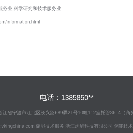
服务业,科学研究和技术服务业
nformation.html
电话：1385850**
江省宁波市江北区长兴路689弄21号10幢112室托管3614（
vkingchina.com
储能技术服务
浙江虎鲸科技有限公司
储能技术