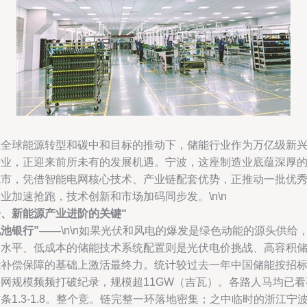
在全球能源转型和碳中和目标的推动下，储能行业作为万亿级新
产业，正迎来前所未有的发展机遇。宁波，这座制造业底蕴深厚
城市，凭借智能电网核心技术、产业链配套优势，正推动一批优
业加速抢跑，技术创新和市场加码同步发。\n\n
一、新能源产业进阶的关键“
池银行”——
\n\n如果光伏和风电的爆发是绿色动能的源头供给
高水平、低成本的储能技术系统配置则是光伏电价挑战、高容积
能补偿保障的基础上激活最终力。统计较过去一年中国储能按招
并网规模频频打破纪录，规模超11GW（吉瓦）。各路人马均已看
条1.3-1.8。整个竞。链完整一环落地密集；之中临时的浙江宁