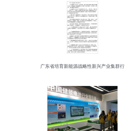
广东省培育新能源战略性新兴产业集群行
动计划（2021-2025年） 储能技术服务的
发展路径与战略意义