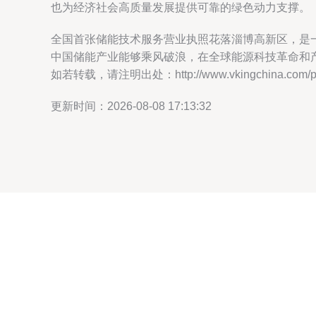
也为经济社会高质量发展提供可靠的绿色动力支撑。
全国首张储能技术服务营业执照花落淄博高新区，是
中国储能产业能够乘风破浪，在全球能源科技革命和
如若转载，请注明出处：http://www.vkingchina.com/pro
更新时间：2026-08-08 17:13:32