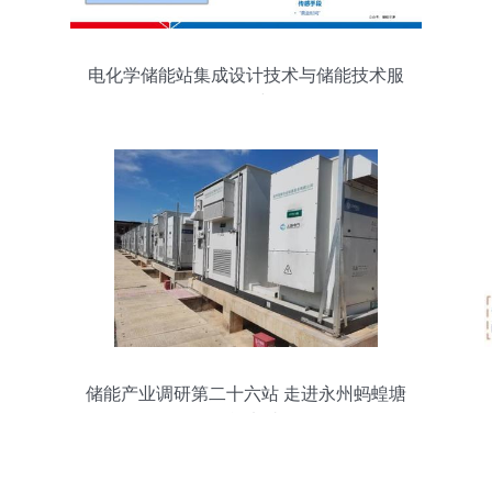
电化学储能站集成设计技术与储能技术服
务研究
储能产业调研第二十六站 走进永州蚂蝗塘
储能电站