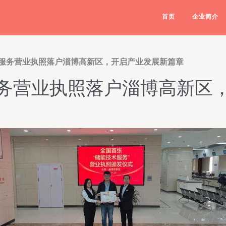
首页
企业简介
服务营业执照落户淄博高新区，开启产业发展新篇章
务营业执照落户淄博高新区