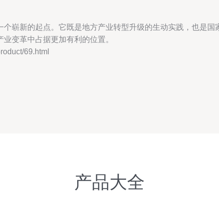
一个崭新的起点。它既是地方产业转型升级的生动实践，也是国
产业变革中占据更加有利的位置。
duct/69.html
产品大全