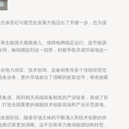
场主体登记与规范化发展方面迈出了关键一步，也为淄
可再生能源大规模接入、保障电网稳定运行、提升能源
布局，敏锐捕捉到这一趋势，积极争取并成功落地这一
散在电力供应、技术咨询、设备销售等多个传统经营范
链条业务，更向市场发出了清晰的政策信号，将有效吸
统集成，再到相关高端装备制造的产业链条，形成了良
，打造全国重要的储能技术创新高地和产业示范基地。
的发展阶段。随着市场主体的不断涌入和技术创新的持
化模式将更加清晰。这不仅将有力推动能源结构转型，