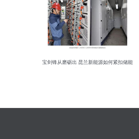
宝剑锋从磨砺出 昆兰新能源如何紧扣储能
脉搏走在前列