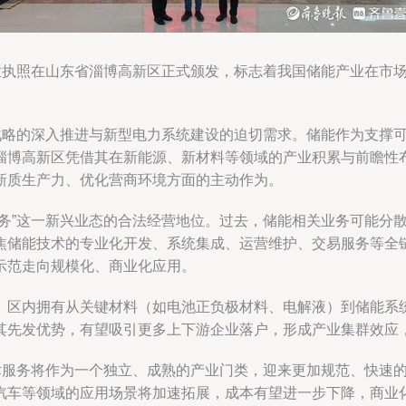
营业执照在山东省淄博高新区正式颁发，标志着我国储能产业在市
”战略的深入推进与新型电力系统建设的迫切需求。储能作为支撑
淄博高新区凭借其在新能源、新材料等领域的产业积累与前瞻性
新质生产力、优化营商环境方面的主动作为。
服务”这一新兴业态的合法经营地位。过去，储能相关业务可能分
焦储能技术的专业化开发、系统集成、运营维护、交易服务等全
示范走向规模化、商业化应用。
。区内拥有从关键材料（如电池正负极材料、电解液）到储能系
其先发优势，有望吸引更多上下游企业落户，形成产业集群效应
技术服务将作为一个独立、成熟的产业门类，迎来更加规范、快速
汽车等领域的应用场景将加速拓展，成本有望进一步下降，商业