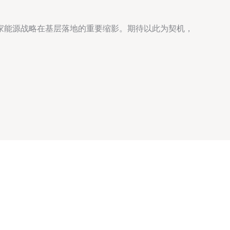
家能源战略在基层落地的重要缩影。期待以此为契机，